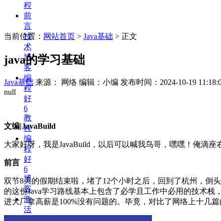
程
前
言
当前位置：
网站首页
>
Java基础
> 正文
技
术
博
java的学习基础
客
编
Java基础
来源： 网络 编辑：小编
发布时间：2024-10-19 11:18:
程
null
好
6
教
文编|JavaBuild
程
编
大家好呀，我是JavaBuild，以后可以喊我鸟哥，嘿嘿！
程
好
前言
6
博
双节8天的假期结束啦，堵了12个小时之后，回到了杭州，倒头
客
的这份Java学习路线基本上包含了必学且工作中必用的技术
激
进大厂拿高薪是100%没有问题的。毕竟，对比了网络上十几篇
活
码