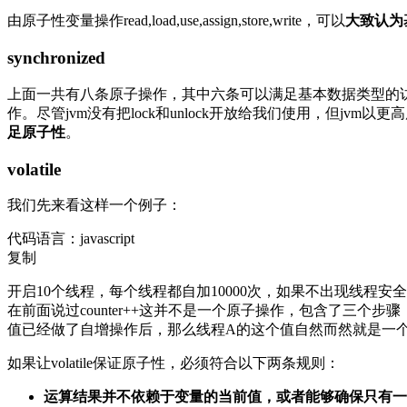
由原子性变量操作read,load,use,assign,store,write，可以
大致认为
synchronized
上面一共有八条原子操作，其中六条可以满足基本数据类型的访问读写
作。尽管jvm没有把lock和unlock开放给我们使用，但jvm以更高层次
足原子性
。
volatile
我们先来看这样一个例子：
代码语言：
javascript
复制
开启10个线程，每个线程都自加10000次，如果不出现线程安全的问
在前面说过counter++这并不是一个原子操作，包含了三个步骤：1.
值已经做了自增操作后，那么线程A的这个值自然而然就是一个过
如果让volatile保证原子性，必须符合以下两条规则：
运算结果并不依赖于变量的当前值，或者能够确保只有一