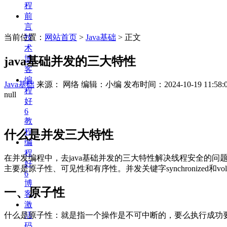
程
前
言
当前位置：
网站首页
>
Java基础
> 正文
技
术
博
java基础并发的三大特性
客
编
Java基础
来源： 网络 编辑：小编
发布时间：2024-10-19 11:58:
程
null
好
6
教
程
什么是并发三大特性
编
程
在并发编程中，去java基础并发的三大特性解决线程安全的问题，
好
主要是原子性、可见性和有序性。并发关键字synchronized
6
博
一、原子性
客
激
活
什么是原子性：就是指一个操作是不可中断的，要么执行成功
码