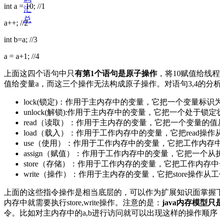
int a = 10; //1
汇
总
a++; //2
int b=a; //3
a = a+1; //4
上面这四个语句中只
有第1个语句是原子操作
，将10赋值给线程
值给变量a，而这三个操作无法构成原子操作。对语句3,4的分
lock(锁定)：作用于主内存中的变量，它把一个变量标
unlock(解锁):作用于主内存中的变量，它把一个处
read（读取）：作用于主内存的变量，它把一个变量的值
load（载入）：作用于工作内存中的变量，它把read
use（使用）：作用于工作内存中的变量，它把工作内
assign（赋值）：作用于工作内存中的变量，它把一
store（存储）：作用于工作内存的变量，它把工作内存
write（操作）：作用于主内存的变量，它把store操
上面的这些指令操作是相当底层的，可以作为扩展知识面掌握下。
内存中就需要执行store,write操作。注意的是：
java内存模
令。比如对主内存中的a,b进行访问就可以出现这样的操作顺序