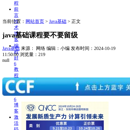
程
前
言
当前位置：
网站首页
>
Java基础
> 正文
技
术
博
java基础课程要不要留级
客
编
Java基础
来源： 网络 编辑：小编
发布时间：2024-10-19
程
11:50:00
浏览量：219
好
null
6
教
程
编
程
好
6
博
客
激
活
码