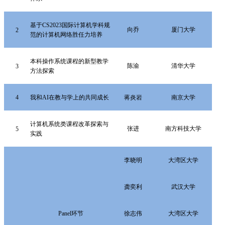
基于
CS2023国际计算机学科规
向乔
厦门大学
2
范的计算机网络胜任力培养
本科操作系统课程的新型教学
陈渝
清华大学
3
方法探索
4
我和
AI在教与学上的共同成长
蒋炎岩
南京大学
计算机系统类课程改革探索与
张进
南方科技大学
5
实践
李晓明
大湾区大学
龚奕利
武汉大学
Panel环节
徐志伟
大湾区大学