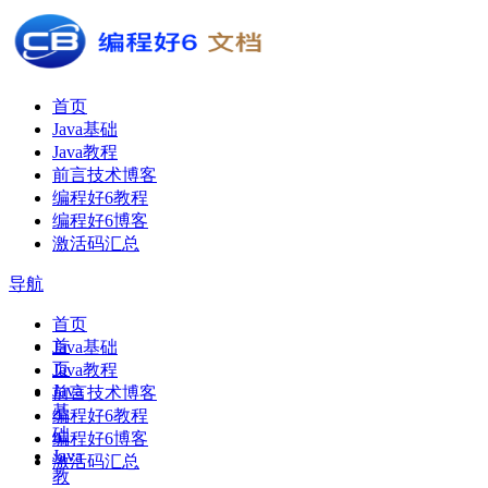
首页
Java基础
Java教程
前言技术博客
编程好6教程
编程好6博客
激活码汇总
导航
首页
首
Java基础
页
Java教程
Java
前言技术博客
基
编程好6教程
础
编程好6博客
Java
激活码汇总
教