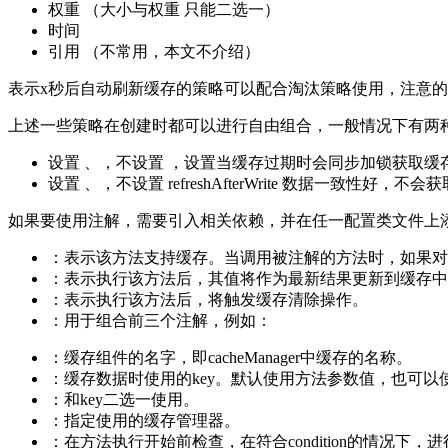
权重 （大小与权重 只能二选一）
时间
引用 （不常用，本文不介绍）
表示x秒后自动刷新缓存的策略可以配合淘汰策略使用，注意的是刷新机制只支
上述一些策略在创建时都可以进行自由组合，一般情况下有两
设置 、，不设置 ，设置当缓存过期时会同步加锁获取
设置 、，不设置 refreshAfterWrite 数据一
如果要使用注解，需要引入相关依赖，并在任一配置类文件上
：表示该方法支持缓存。当调用被注解的方法时，如果对
：表示执行该方法后，其值将作为最新结果更新到缓存中
：表示执行该方法后，将触发缓存清除操作。
：用于组合前三个注解，例如：
：缓存组件的名字，即cacheManager中缓存的名称。
：缓存数据时使用的key。默认使用方法参数值，也可以使
：和key二选一使用。
：指定使用的缓存管理器。
：在方法执行开始前检查，在符合condition的情况下，