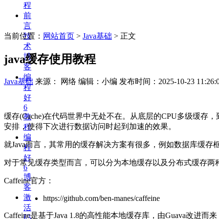
程
前
言
当前位置：
网站首页
>
Java基础
> 正文
技
术
博
java缓存使用教程
客
编
Java基础
来源： 网络 编辑：小编
发布时间：2025-10-23 11:26:
程
好
6
缓存(Cache)在代码世界中无处不在。从底层的CPU多级
教
安排，使得下次进行数据访问时起到加速的效果。
程
编
就Java而言，其常用的缓存解决方案有很多，例如数据库缓存框架
程
好
对于常见缓存类型而言，可以分为本地缓存以及分布式缓存两种，Ca
6
博
Caffeine官方：
客
激
https://github.com/ben-manes/caffeine
活
Caffeine是基于Java 1.8的高性能本地缓存库，由Guava改
码