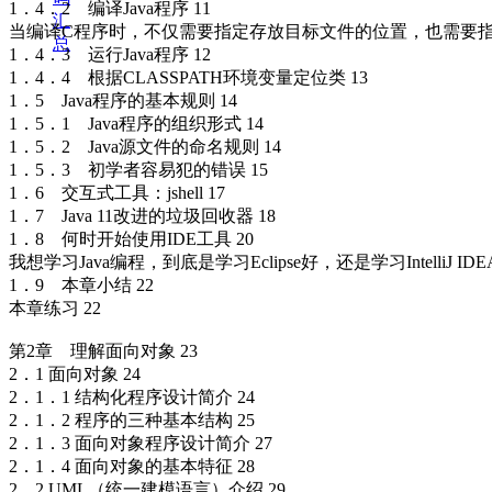
1．4．2 编译Java程序 11
汇
当编译C程序时，不仅需要指定存放目标文件的位置，也需要指定目
总
1．4．3 运行Java程序 12
1．4．4 根据CLASSPATH环境变量定位类 13
1．5 Java程序的基本规则 14
1．5．1 Java程序的组织形式 14
1．5．2 Java源文件的命名规则 14
1．5．3 初学者容易犯的错误 15
1．6 交互式工具：jshell 17
1．7 Java 11改进的垃圾回收器 18
1．8 何时开始使用IDE工具 20
我想学习Java编程，到底是学习Eclipse好，还是学习IntelliJ IDE
1．9 本章小结 22
本章练习 22
第2章 理解面向对象 23
2．1 面向对象 24
2．1．1 结构化程序设计简介 24
2．1．2 程序的三种基本结构 25
2．1．3 面向对象程序设计简介 27
2．1．4 面向对象的基本特征 28
2．2 UML（统一建模语言）介绍 29