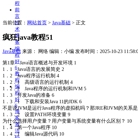
程
前
言
当前位置：
网站首页
>
Java基础
> 正文
技
术
博
疯狂java教程51
客
编
Java基础
来源： 网络 编辑：小编
发布时间：2025-10-23 11:58:
程
好
第1章 Java语言概述与开发环境 1
6
1．1 Java语言的发展简史 2
教
1．2 Java程序运行机制 4
程
1．2．1 高级语言的运行机制 4
编
1．2．2 Java程序的运行机制和JVM 5
程
1．3 开发Java的准备 6
好
1．3．1 下载和安装Java 11的JDK 6
6
不是说JVM是运行Java程序的虚拟机吗？那JRE和JVM的关系是
博
1．3．2 设置PATH环境变量 9
客
为什么选择用户变量？用户变量与系统变量有什么区别？ 10
激
1．4 第一个Java程序 10
活
1．4．1 编辑Java源代码 10
码