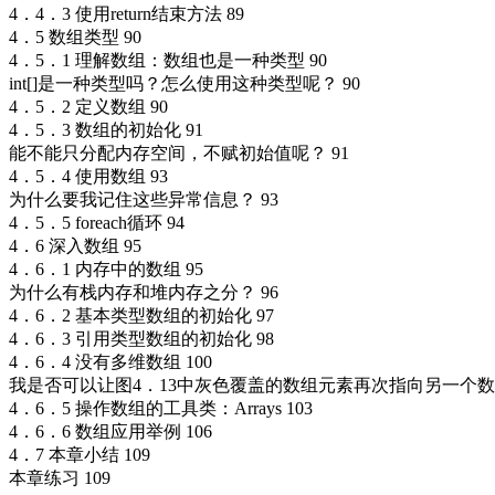
4．4．3 使用return结束方法 89
4．5 数组类型 90
4．5．1 理解数组：数组也是一种类型 90
int[]是一种类型吗？怎么使用这种类型呢？ 90
4．5．2 定义数组 90
4．5．3 数组的初始化 91
能不能只分配内存空间，不赋初始值呢？ 91
4．5．4 使用数组 93
为什么要我记住这些异常信息？ 93
4．5．5 foreach循环 94
4．6 深入数组 95
4．6．1 内存中的数组 95
为什么有栈内存和堆内存之分？ 96
4．6．2 基本类型数组的初始化 97
4．6．3 引用类型数组的初始化 98
4．6．4 没有多维数组 100
我是否可以让图4．13中灰色覆盖的数组元素再次指向另一个数
4．6．5 操作数组的工具类：Arrays 103
4．6．6 数组应用举例 106
4．7 本章小结 109
本章练习 109