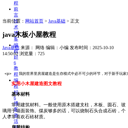
程
前
言
当前位置：
网站首页
>
Java基础
> 正文
技
术
博
java木板小屋教程
客
编
Java基础
来源： 网络 编辑：小编
发布时间：2025-10-10
程
14:50:02
浏览量：725
好
6
教
 <p>　　我的世界里房屋建造是生存模式中必不可少的环节，对于新手玩家来说
程
编
实用小木屋建造图文教程
程
好
基本材料
6
博
常用建筑材料。一般使用原木搭建支柱，木板、圆石、玻
客
璃用于墙面装饰。煤炭够多的话，可以烧制石头合成石砖，个
激
人非常喜欢石砖材质。
活
房屋结构
码