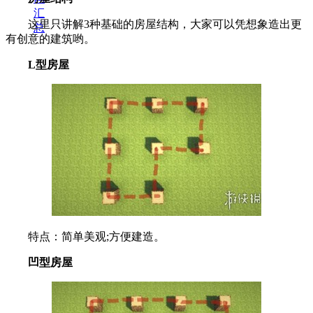
汇
这里只讲解3种基础的房屋结构，大家可以凭想象造出更
总
有创意的建筑哟。
L型房屋
特点：简单美观;方便建造。
凹型房屋