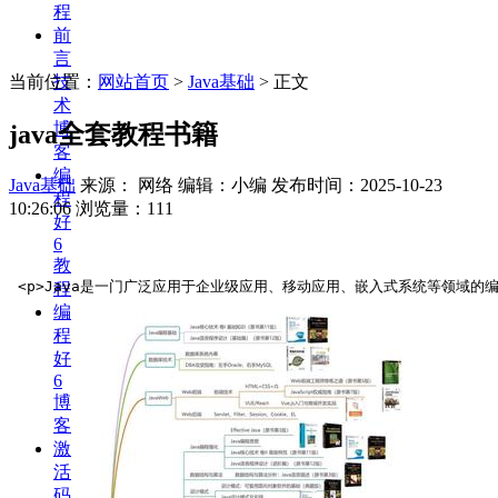
程
前
言
当前位置：
网站首页
>
Java基础
> 正文
技
术
博
java全套教程书籍
客
编
Java基础
来源： 网络 编辑：小编
发布时间：2025-10-23
程
10:26:06
浏览量：111
好
6
教
 <p>Java是一门广泛应用于企业级应用、移动应用、嵌入式系统等领域的编程
程
编
程
好
6
博
客
激
活
码